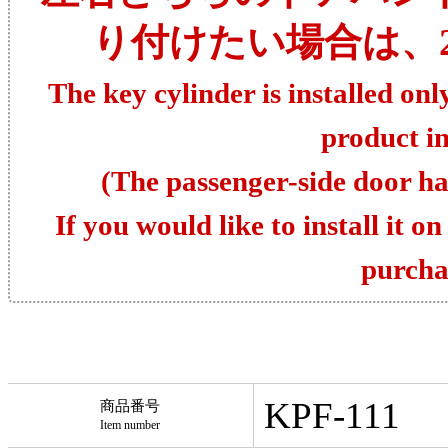
り付けたい場合は、
The key cylinder is installed onl
product in
(The passenger-side door ha
If you would like to install it o
purcha
KPF-111
商品番号
Item number