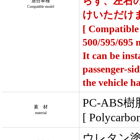
らず、左右
適合車種
Compatible model
けいただけ
[ Compatible 
500/595/695 
It can be inst
passenger-sid
the vehicle ha
PC-ABS樹
素 材
material
[ Polycarbon
ウレタン